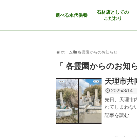
石材店としての
選べる永代供養
こだわり
ホーム
各霊園からのお知らせ
「 各霊園からのお知ら
天理市共
2025/3/14
先日、天理市
れてしまわない
記事を読む