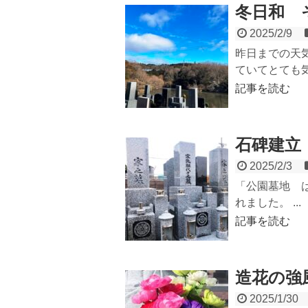
冬日和 
2025/2/9
昨日までの天
ていてとても気
記事を読む
石碑建立
2025/2/3
「公園墓地 
れました。 ...
記事を読む
造花の強
2025/1/30