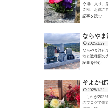
今週に入り、
皆様、お体ご自愛
記事を読む
ならやま
2025/1/29
ならやま浄苑で
地と数種類の大き
記事を読む
そよかぜ
2025/1/22
これが202
のブログで随時