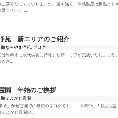
急に寒くなってまいりました。風も強く、体感温度は気温より
下さい。 ...
浄苑 新エリアのご紹介
ならやま浄苑
,
ブログ
は昨年末に永代供養に特化した新エリアが完成いたしました。 0.1
さ...
霊園 年始のご挨拶
そよかぜ霊園
5年そよかぜ霊園での最初のブログです。 旧年中は大変お世
そよかぜ霊園の...