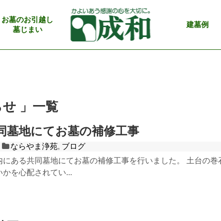
お墓のお引越し
建墓例
墓じまい
せ 」一覧
同墓地にてお墓の補修工事
ならやま浄苑
,
ブログ
内にある共同墓地にてお墓の補修工事を行いました。 土台の巻
かを心配されてい...