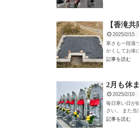
【香滝共
2025/2/15
寒さも一段落
かくしてお体に
記事を読む
2月も休
2025/2/10
毎日寒い日が
さい。 また当
記事を読む