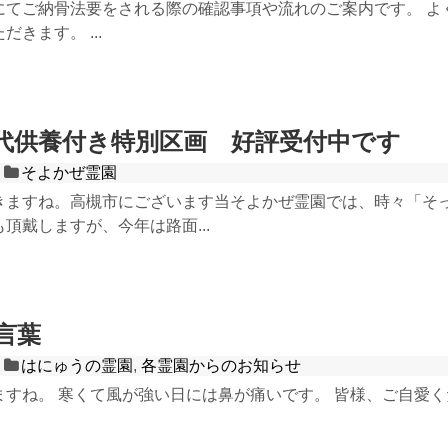
にてご納骨法要をされる際の確認事項や流れのご案内です。 よ
きます。 ...
代供養付き特別区画 好評受付中です
そよかぜ霊園
ますね。高槻市にございます当そよかぜ霊園では、時々「そ
頂戴しますが、今年は路面...
言葉
はにゅうの霊園
,
各霊園からのお知らせ
すね。 寒くて風が強い日には鼻が痛いです。 皆様、ご自愛くだ