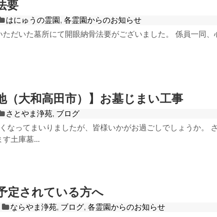
法要
はにゅうの霊園
,
各霊園からのお知らせ
いただいた墓所にて開眼納骨法要がございました。 係員一同、
地（大和高田市）】お墓じまい工事
さとやま浄苑
,
ブログ
かくなってまいりましたが、皆様いかがお過ごしでしょうか。 
す土庫墓...
予定されている方へ
ならやま浄苑
,
ブログ
,
各霊園からのお知らせ