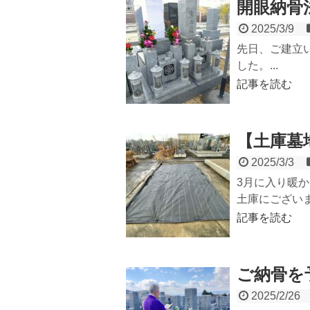
開眼納骨
2025/3/9
先日、ご建立
した。...
記事を読む
【土庫墓
2025/3/3
3月に入り暖
土庫にございま
記事を読む
ご納骨を
2025/2/26