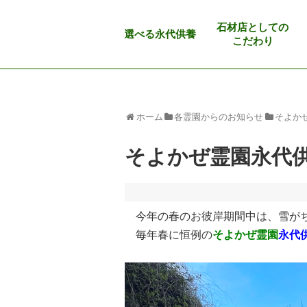
石材店としての
選べる永代供養
こだわり
ホーム
各霊園からのお知らせ
そよか
そよかぜ霊園永代
今年の春のお彼岸期間中は、雪がち
毎年春に恒例の
そよかぜ霊園
永代