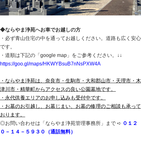
◆ならやま浄苑へお車でお越しの方
・必ず青山住宅の中を通ってお越しください。道路も広く安心
です。
・道順は下記の「google map」をご参考ください。↓↓
https://goo.gl/maps/HKWYBsuB7nNsPXW4A
・ならやま浄苑は、奈良市・生駒市・大和郡山市・天理市・木
津川市・精華町からアクセスの良
い公園墓地です。
・永代供養エリアのお申し込みも受付中です。
・お墓のお引越し、お墓じまい、お墓の修理のご相談も承って
おります。
◎お問い合わせは「ならやま浄苑管理事務所」まで ➪
０１２
０－１４－５９３０（通話無料）