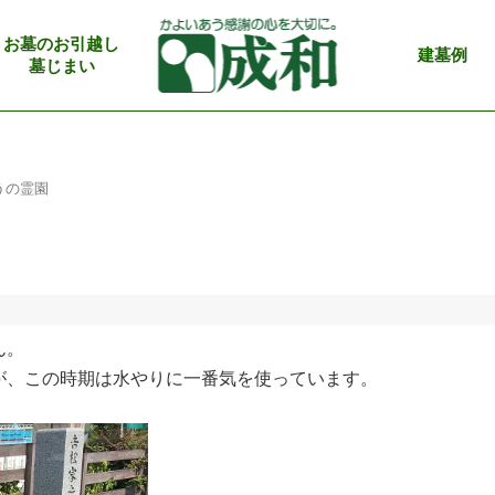
お墓のお引越し
建墓例
墓じまい
うの霊園
ん。
が、この時期は水やりに一番気を使っています。