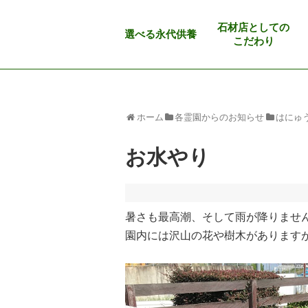
石材店としての
選べる永代供養
こだわり
ホーム
各霊園からのお知らせ
はにゅ
お水やり
暑さも最高潮、そして雨が降りませ
園内には沢山の花や樹木があります