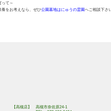
ばって～
供養をお考えなら、ぜひ
公園墓地はにゅうの霊園
へご相談下さ
羽曳野市埴生野
奈良県奈良市川
【高槻店】 高槻市奈佐原24-1