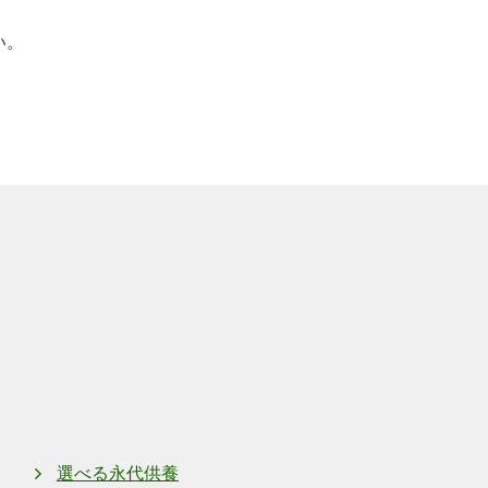
い。
上町
奈良県上牧町上牧
選べる永代供養