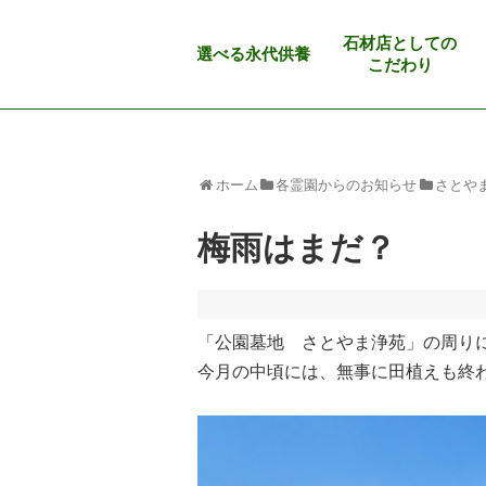
石材店としての
選べる永代供養
こだわり
ホーム
各霊園からのお知らせ
さとや
梅雨はまだ？
「公園墓地 さとやま浄苑」の周り
今月の中頃には、無事に田植えも終