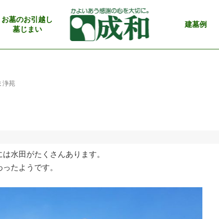
お墓のお引越し
建墓例
墓じまい
ま浄苑
には水田がたくさんあります。
わったようです。