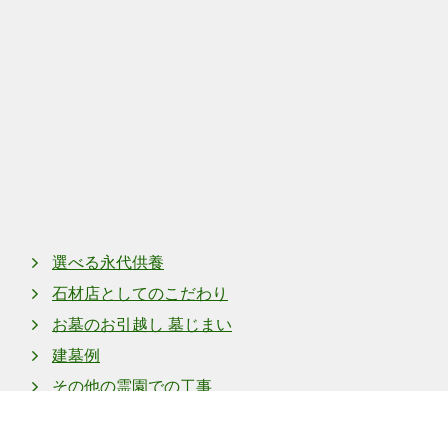
上町
奈良県上牧町上牧
選べる永代供養
石材店としてのこだわり
お墓のお引越し 墓じまい
建墓例
その他の霊園での工事
よくある質問