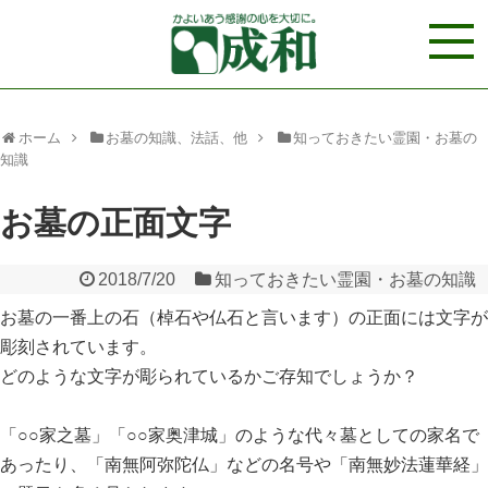
ホーム
お墓の知識、法話、他
知っておきたい霊園・お墓の
知識
お墓の正面文字
2018/7/20
知っておきたい霊園・お墓の知識
お墓の一番上の石（棹石や仏石と言います）の正面には文字が
彫刻されています。
どのような文字が彫られているかご存知でしょうか？
「○○家之墓」「○○家奥津城」のような代々墓としての家名で
あったり、「南無阿弥陀仏」などの名号や「南無妙法蓮華経」