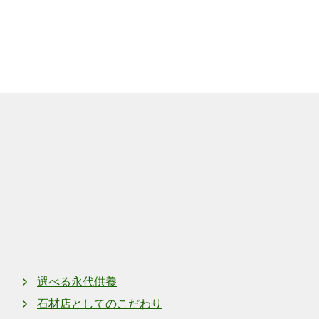
上町
奈良県上牧町上牧
選べる永代供養
石材店としてのこだわり