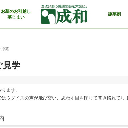
お墓のお引越し
建墓例
墓じまい
ま浄苑
ご見学
おります。
ではウグイスの声が飛び交い、思わず目を閉じて聞き惚れてし
内