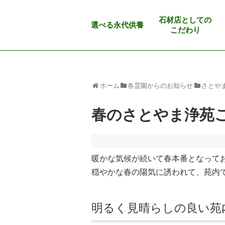
石材店としての
選べる永代供養
こだわり
ホーム
各霊園からのお知らせ
さとや
春のさとやま浄苑
暖かな気候が続いて春本番となって
穏やかな春の陽気に誘われて、苑内
明るく見晴らしの良い苑