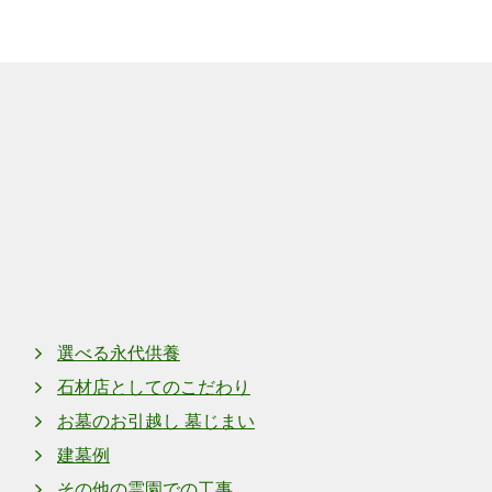
上町
奈良県上牧町上牧
選べる永代供養
石材店としてのこだわり
お墓のお引越し 墓じまい
建墓例
その他の霊園での工事