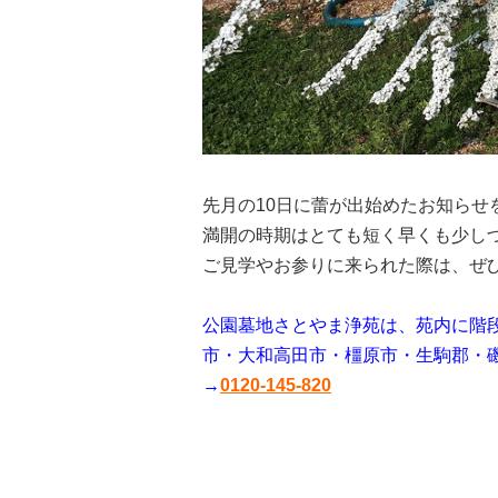
先月の10日に蕾が出始めたお知ら
満開の時期はとても短く早くも少し
ご見学やお参りに来られた際は、ぜ
公園墓地さとやま浄苑は、苑内に階
市・大和高田市・橿原市・生駒郡・
→
0120-145-820