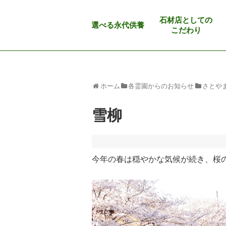
石材店としての
選べる永代供養
こだわり
ホーム
各霊園からのお知らせ
さとや
雪柳
今年の春は穏やかな気候が続き、桜