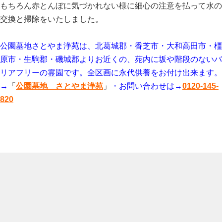
もちろん赤とんぼに気づかれない様に細心の注意を払って水の
交換と掃除をいたしました。
公園墓地さとやま浄苑は、北葛城郡・香芝市・大和高田市・橿
原市・生駒郡・磯城郡よりお近くの、苑内に坂や階段のないバ
リアフリーの霊園です。全区画に永代供養をお付け出来ます。
→
「
公園墓地 さとやま浄苑
」
・お問い合わせは→
0120-145-
820