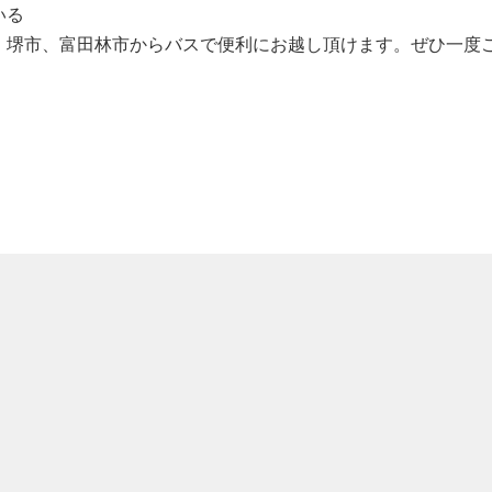
いる
、堺市、富田林市からバスで便利にお越し頂けます。ぜひ一度
羽曳野市埴生野
奈良県奈良市川