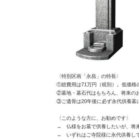
〈特別区画「永昌」の特長〉
①総費用は71万円（税別）。低価格
②墓地・墓石代はもちろん、将来の
③ご遺骨は20年後に必ず永代供養
〈このような方に、お勧めです〉
→ 仏様をお墓で供養したいが、将
→ いずれはご寺院様に永代供養し