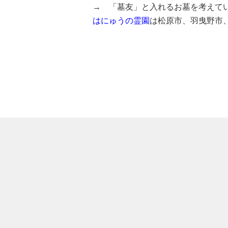
→ 「墓友」と入れるお墓を考えて
はにゅうの霊園
は松原市、羽曳野市
大阪府高槻市奈佐原