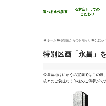
石材店としての
選べる永代供養
こだわり
ホーム
各霊園からのお知らせ
はにゅ
特別区画「永昌」
公園墓地
はにゅうの霊園
ではこの度
後々のご負担なく仏様のご供養がで