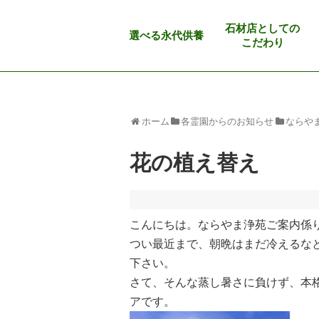
石材店としての
選べる永代供養
こだわり
ホーム
各霊園からのお知らせ
ならや
花の植え替え
こんにちは。ならやま浄苑ご案内係
つい最近まで、朝晩はまだ冷えるな
下さい。
さて、そんな蒸し暑さに負けず、本
アです。