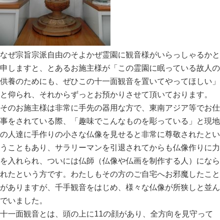
なぜ宗旨宗派自由のそよかぜ霊園に観音様がいらっしゃるかと
申しますと、とあるお施主様が「この霊園に眠っている故人の
供養のためにも、ぜひこの十一面観音を置いてやってほしい」
と仰られ、それからずっとお預かりさせて頂いております。
そのお施主様は非常に手先の器用な方で、東南アジア等でお仕
事をされている際、「趣味でこんなものを彫っている」と現地
の人達に手作りの小さな仏像を見せると非常に尊敬されたとい
うこともあり、サラリーマンを引退されてからも仏像作りに力
を入れられ、ついには仏師（仏像や仏画を制作する人）になら
れたという方です。わたしもその方のご自宅へお邪魔したこと
がありますが、千手観音をはじめ、様々な仏像が所狭しと並ん
でいました。
十一面観音とは、頭の上に11の顔があり、全方向を見守って