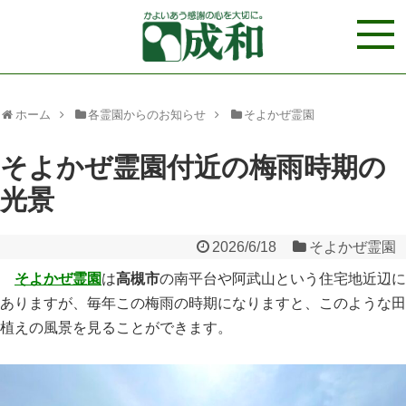
ホーム
各霊園からのお知らせ
そよかぜ霊園
そよかぜ霊園付近の梅雨時期の
光景
2026/6/18
そよかぜ霊園
そよかぜ霊園
は
高槻市
の南平台や阿武山という住宅地近辺に
ありますが、毎年この梅雨の時期になりますと、このような田
植えの風景を見ることができます。