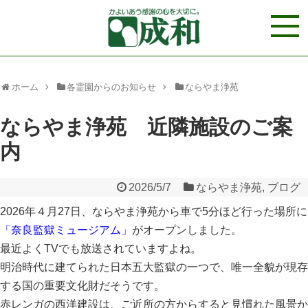
ホーム
各霊園からのお知らせ
ならやま浄苑
ならやま浄苑 近隣施設のご案
内
2026/5/7
ならやま浄苑
,
ブログ
2026年４月27日、ならやま浄苑から車で5分ほど行った場所に
「奈良監獄ミュージアム」
がオープンしました。
最近よくTVでも放送されていますよね。
明治時代に建てられた日本五大監獄の一つで、唯一全貌が現存
する国の重要文化財だそうです。
赤レンガの西洋建設は、ご近所の方からすると見慣れた風景か