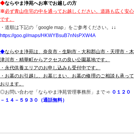
◆
ならやま浄苑へお車でお越しの方
※
必ず青山住宅の中を通ってお越しください。道路も広く安心
です。
・道順は下記の「google map」をご参考ください。
↓↓
https://goo.gl/maps/HKWYBsuB7nNsPXW4A
◆
ならやま浄苑は、奈良市・生駒市・大和郡山市・天理市・木
津川市・精華町からアクセスの良
い公園墓地です。
・永代供養エリアのお申し込みも受付中です。
・お墓のお引越し、お墓じまい、お墓の修理のご相談も承って
おります。
◎お問い合わせ「ならやま浄苑管理事務所」まで ➪
０１２０
－１４－５９３０（通話無料）