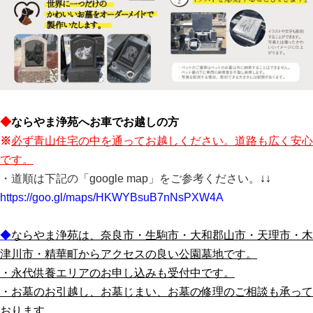
◆
ならやま浄苑へお車でお越しの方
※
必ず青山住宅の中を通ってお越しください。道路も広く安心
です。
・道順は下記の「google map」をご参考ください。
↓↓
https://goo.gl/maps/HKWYBsuB7nNsPXW4A
◆
ならやま浄苑は、奈良市・生駒市・大和郡山市・天理市・木
津川市・精華町からアクセスの良
い公園墓地です。
・永代供養エリアのお申し込みも受付中です。
・お墓のお引越し、お墓じまい、お墓の修理のご相談も承って
おります。