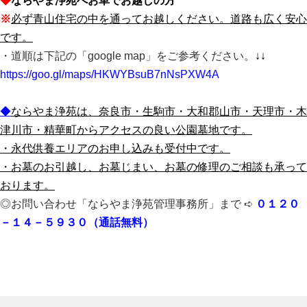
◆
ならやま浄苑へお車でお越しの方
※
必ず青山住宅の中を通ってお越しください。道路も広く安心
です。
・道順は下記の「google map」をご参考ください。
↓↓
https://goo.gl/maps/HKWYBsuB7nNsPXW4A
◆
ならやま浄苑は、奈良市・生駒市・大和郡山市・天理市・木
津川市・精華町からアクセスの良
い公園墓地です。
・永代供養エリアのお申し込みも受付中です。
・お墓のお引越し、お墓じまい、お墓の修理のご相談も承って
おります。
◎お問い合わせ「ならやま浄苑管理事務所」まで ➪
０１２０
－１４－５９３０（通話無料）