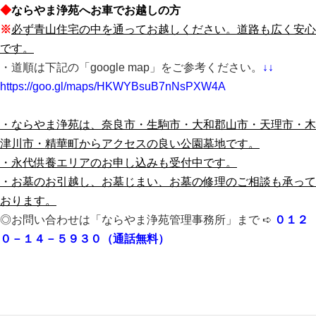
◆
ならやま浄苑へお車でお越しの方
※
必ず青山住宅の中を通ってお越しください。道路も広く安心
です。
・道順は下記の「google map」をご参考ください。
↓↓
https://goo.gl/maps/HKWYBsuB7nNsPXW4A
・ならやま浄苑は、奈良市・生駒市・大和郡山市・天理市・木
津川市・精華町からアクセスの良
い公園墓地です。
・永代供養エリアのお申し込みも受付中です。
・お墓のお引越し、お墓じまい、お墓の修理のご相談も承って
おります。
◎お問い合わせは「ならやま浄苑管理事務所」まで ➪
０１２
０－１４－５９３０（通話無料）