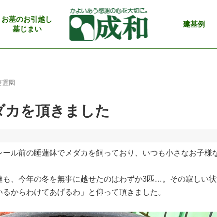
お墓のお引越し
建墓例
墓じまい
ぜ霊園
ダカを頂きました
レール前の睡蓮鉢でメダカを飼っており、いつも小さなお子様
も、今年の冬を無事に越せたのはわずか3匹…。その寂しい状
いるからわけてあげるわ」と仰って頂きました。