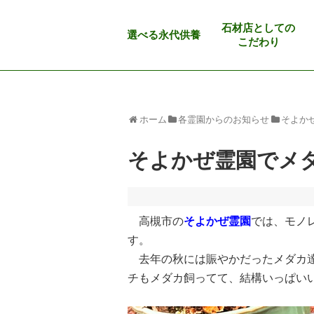
石材店としての
選べる永代供養
こだわり
ホーム
各霊園からのお知らせ
そよか
そよかぜ霊園でメ
高槻市の
そよかぜ霊園
では、モノ
す。
去年の秋には賑やかだったメダカ達
チもメダカ飼ってて、結構いっぱい