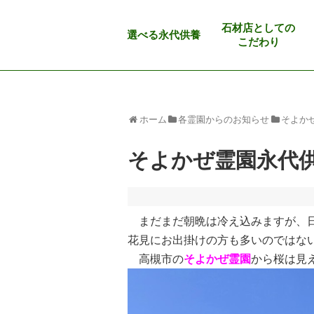
石材店としての
選べる永代供養
こだわり
ホーム
各霊園からのお知らせ
そよか
そよかぜ霊園永代
まだまだ朝晩は冷え込みますが、日
花見にお出掛けの方も多いのではな
高槻市の
そよかぜ霊園
から桜は見