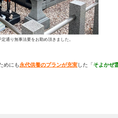
定通り無事法要をお勤め頂きました。
ためにも
永代供養のプランが充実
した「
そよかぜ